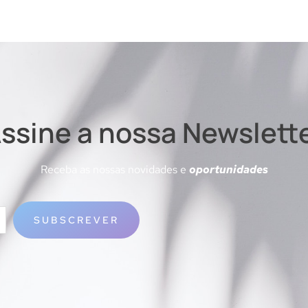
ssine a nossa Newslett
Receba as nossas novidades e
oportunidades
SUBSCREVER