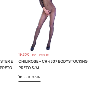
19,30
€
70,29
€
IVA incluido
ISTER E
CHILIROSE – CR 4307 BODYSTOCKING
SMAR
 PRETO
PRETO S/M
LER
LER MAIS