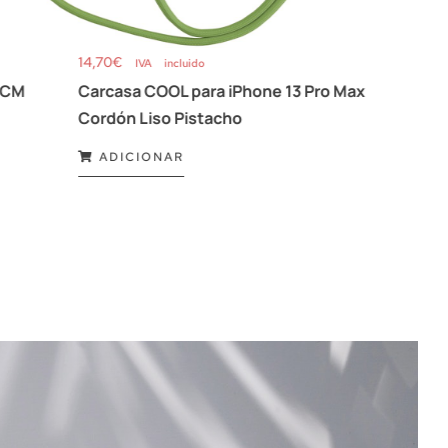
14,70
€
320,42
IVA incluido
 CM
Carcasa COOL para iPhone 13 Pro Max
Guess
Cordón Liso Pistacho
HWAI
ADICIONAR
VER