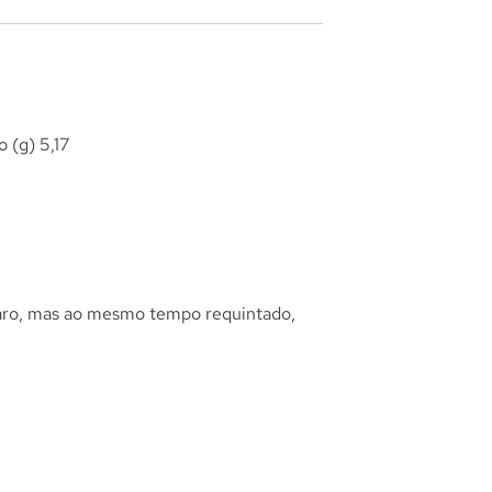
o (g) 5,17
laro, mas ao mesmo tempo requintado,