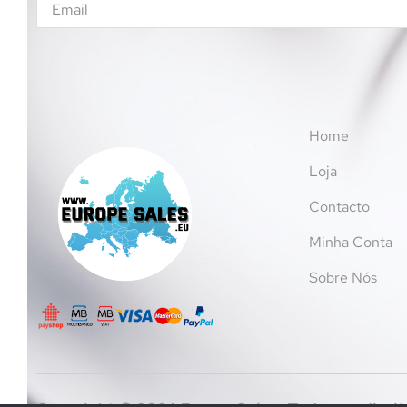
Licenças
Frozen
Peppa Pig
Outros brinquedos
Pintar, moldar e criar
Home
Pop Culture e Geek
Loja
Minecraft
Contacto
Puzzles e construções
Limpeza e cuidado infantil
Minha Conta
Mamã
Sobre Nós
Lactação
Utensílios infantis
Bijuteria
Conjuntos