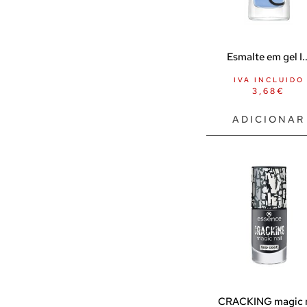
Superalimentos
Animais de estimação
Coleiras e trelas
Esmalte em gel I..
BDSM
IVA INCLUIDO
3,68
€
Almofadas sexuais
Escravidão
ADICIONAR
Algemas
Colares
Cordas
Focinho SM
Máscaras / máscaras para os
olhos
Penas
Itens BDSM
CRACKING magic n
Acessórios para jogos Doutor