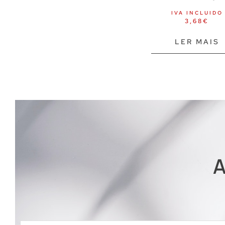
BDSM
IVA INCLUIDO
Chicotes BDSM
3,68
€
Chicotes golpes suaves
LER MAIS
Dilatadores BDSM
Grampos de mamilos SM
Moda BDSM
Pás BDSM
Plugue anal BDSM
Bebés e Crianças
Brinquedos e jogos
A
Bonecos e peluches
Faz-de-conta
Jogo de cartas colecionáveis
Jogos didáticos