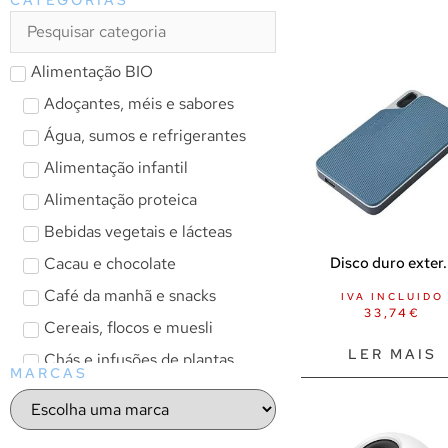
Alimentação BIO
Adoçantes, méis e sabores
Água, sumos e refrigerantes
Alimentação infantil
Alimentação proteica
Bebidas vegetais e lácteas
Cacau e chocolate
Disco duro exter.
Café da manhã e snacks
IVA INCLUIDO
33,74
€
Cereais, flocos e muesli
LER MAIS
Chás e infusões de plantas
MARCAS
Chás líquidos
Infusões