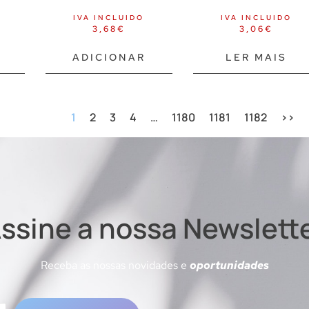
IVA INCLUIDO
IVA INCLUIDO
3,68
€
3,06
€
ADICIONAR
LER MAIS
1
2
3
4
…
1180
1181
1182
>>
ssine a nossa Newslett
Receba as nossas novidades e
oportunidades