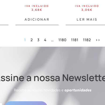
IVA INCLUIDO
IVA INCLUIDO
3,68
€
3,06
€
ADICIONAR
LER MAIS
1
2
3
4
…
1180
1181
1182
>>
ssine a nossa Newslett
Receba as nossas novidades e
oportunidades