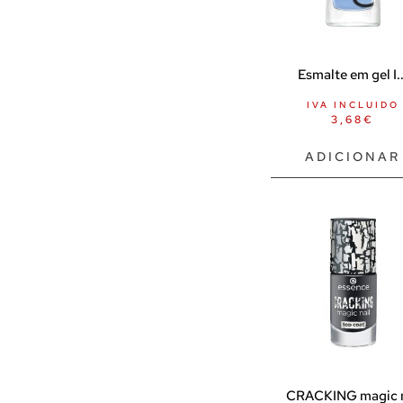
Superalimentos
Animais de estimação
Coleiras e trelas
Esmalte em gel I..
BDSM
IVA INCLUIDO
3,68
€
Almofadas sexuais
Escravidão
ADICIONAR
Algemas
Colares
Cordas
Focinho SM
Máscaras / máscaras para os
olhos
Penas
Itens BDSM
CRACKING magic n
Acessórios para jogos Doutor