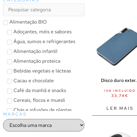
Alimentação BIO
Adoçantes, méis e sabores
Água, sumos e refrigerantes
Alimentação infantil
Alimentação proteica
Bebidas vegetais e lácteas
Cacau e chocolate
Disco duro exter.
Café da manhã e snacks
IVA INCLUIDO
33,74
€
Cereais, flocos e muesli
LER MAIS
Chás e infusões de plantas
MARCAS
Chás líquidos
Infusões