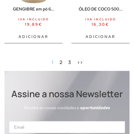
GENGIBRE em pó 6...
ÓLEO DE COCO 500...
IVA INCLUIDO
IVA INCLUIDO
19,89
€
16,30
€
ADICIONAR
ADICIONAR
1
2
3
>>
Assine a nossa Newsletter
Receba as nossas novidades e
oportunidades