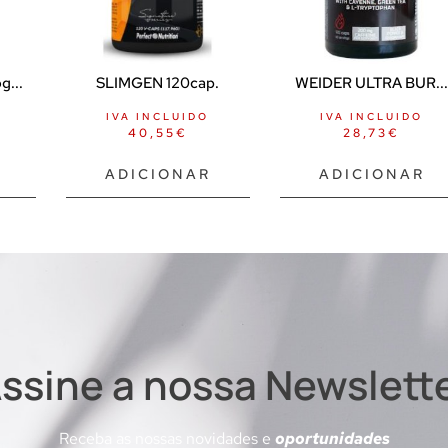
...
SLIMGEN 120cap.
WEIDER ULTRA BUR..
IVA INCLUIDO
IVA INCLUIDO
40,55
€
28,73
€
ADICIONAR
ADICIONAR
ssine a nossa Newslett
Receba as nossas novidades e
oportunidades