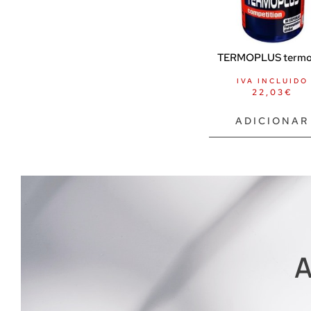
TERMOPLUS termog
IVA INCLUIDO
22,03
€
ADICIONAR
A