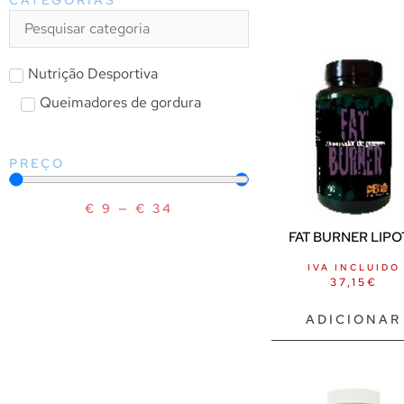
Nutrição Desportiva
Queimadores de gordura
PREÇO
€
9
—
€
34
FAT BURNER LIPOT
IVA INCLUIDO
37,15
€
ADICIONAR