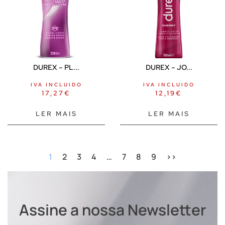
DUREX – PL...
DUREX – JO...
IVA INCLUIDO
IVA INCLUIDO
17,27
€
12,19
€
LER MAIS
LER MAIS
1
2
3
4
…
7
8
9
>>
Assine a nossa Newsletter