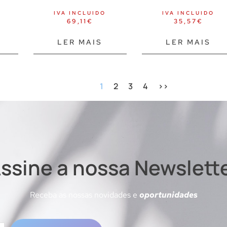
IVA INCLUIDO
IVA INCLUIDO
69,11
€
35,57
€
LER MAIS
LER MAIS
1
2
3
4
>>
ssine a nossa Newslett
Receba as nossas novidades e
oportunidades