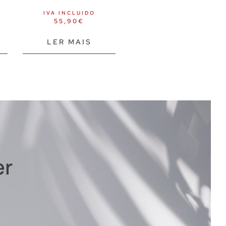
IVA INCLUIDO
55,90
€
LER MAIS
er