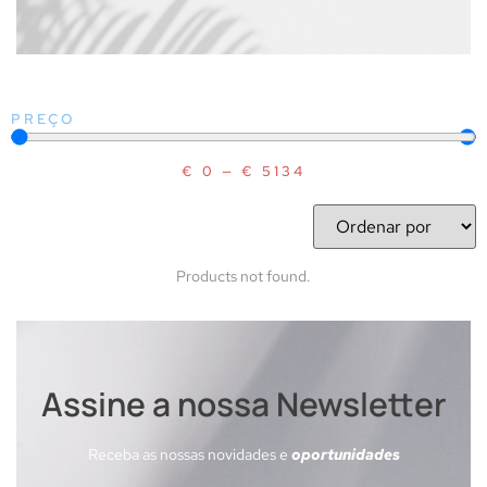
PREÇO
€
0
—
€
5134
Products not found.
Assine a nossa Newsletter
Receba as nossas novidades e
oportunidades