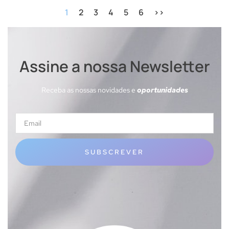
1
2
3
4
5
6
>>
Assine a nossa Newsletter
Receba as nossas novidades e
oportunidades
SUBSCREVER