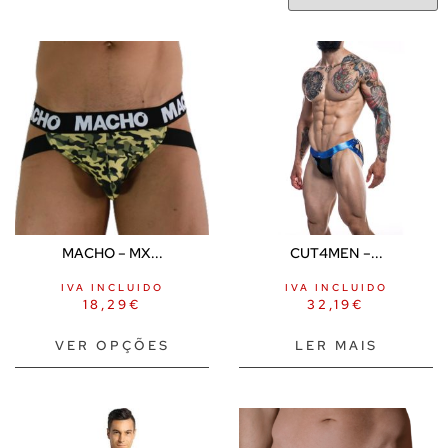
MACHO – MX...
CUT4MEN –...
IVA INCLUIDO
IVA INCLUIDO
18,29
€
32,19
€
VER OPÇÕES
LER MAIS