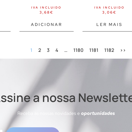
IVA INCLUIDO
IVA INCLUIDO
3,68
€
3,06
€
ADICIONAR
LER MAIS
1
2
3
4
…
1180
1181
1182
>>
ssine a nossa Newslett
Receba as nossas novidades e
oportunidades