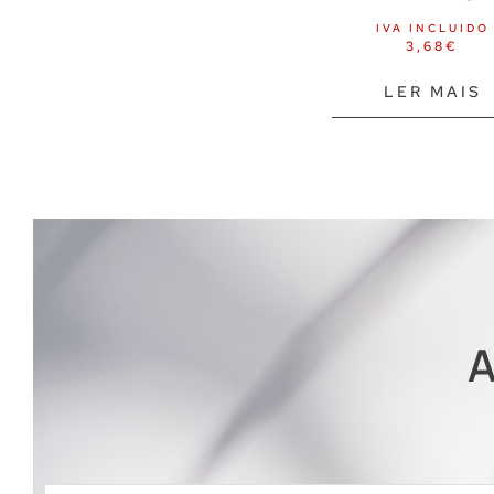
BDSM
IVA INCLUIDO
Chicotes BDSM
3,68
€
Chicotes golpes suaves
LER MAIS
Dilatadores BDSM
Grampos de mamilos SM
Moda BDSM
Pás BDSM
Plugue anal BDSM
Bebés e Crianças
Brinquedos e jogos
A
Bonecos e peluches
Faz-de-conta
Jogo de cartas colecionáveis
Jogos didáticos