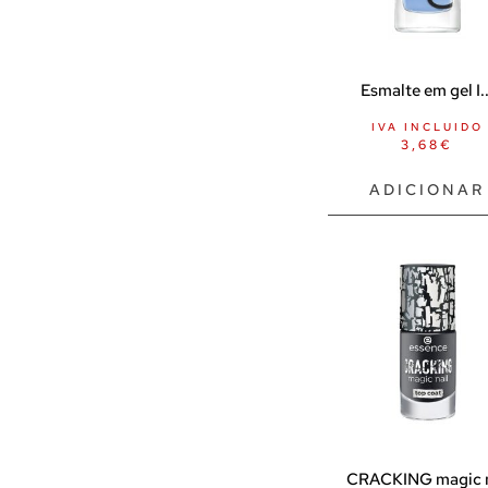
Superalimentos
Animais de estimação
Coleiras e trelas
Esmalte em gel I..
BDSM
IVA INCLUIDO
3,68
€
Almofadas sexuais
Escravidão
ADICIONAR
Algemas
Colares
Cordas
Focinho SM
Máscaras / máscaras para os
olhos
Penas
Itens BDSM
CRACKING magic n
Acessórios para jogos Doutor