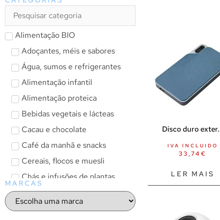
Alimentação BIO
Adoçantes, méis e sabores
Água, sumos e refrigerantes
Alimentação infantil
Alimentação proteica
Bebidas vegetais e lácteas
Cacau e chocolate
Disco duro exter.
Café da manhã e snacks
IVA INCLUIDO
33,74
€
Cereais, flocos e muesli
LER MAIS
Chás e infusões de plantas
MARCAS
Chás líquidos
Infusões