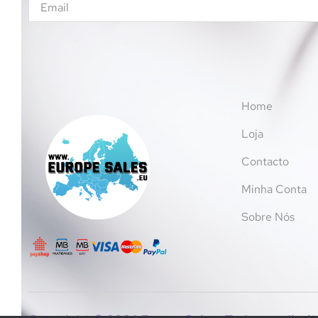
Licenças
Frozen
Peppa Pig
Outros brinquedos
Pintar, moldar e criar
Home
Pop Culture e Geek
Loja
Minecraft
Contacto
Puzzles e construções
Limpeza e cuidado infantil
Minha Conta
Mamã
Sobre Nós
Lactação
Utensílios infantis
Bijuteria
Conjuntos